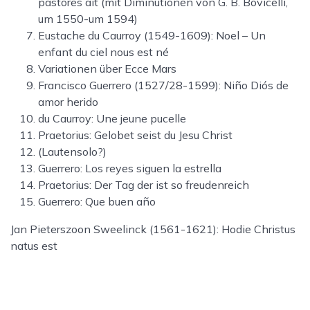
pastores ait (mit Diminutionen von G. B. Bovicelli,
um 1550-um 1594)
Eustache du Caurroy (1549-1609): Noel – Un
enfant du ciel nous est né
Variationen über Ecce Mars
Francisco Guerrero (1527/28-1599): Niño Diós de
amor herido
du Caurroy: Une jeune pucelle
Praetorius: Gelobet seist du Jesu Christ
(Lautensolo?)
Guerrero: Los reyes siguen la estrella
Praetorius: Der Tag der ist so freudenreich
Guerrero: Que buen año
Jan Pieterszoon Sweelinck (1561-1621): Hodie Christus
natus est