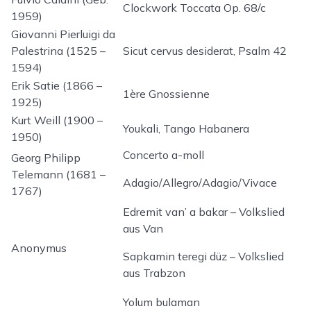
Clockwork Toccata Op. 68/c
1959)
Giovanni Pierluigi da
Palestrina (1525 –
Sicut cervus desiderat, Psalm 42
1594)
Erik Satie (1866 –
1ère Gnossienne
1925)
Kurt Weill (1900 –
Youkali, Tango Habanera
1950)
Concerto a-moll
Georg Philipp
Telemann (1681 –
Adagio/Allegro/Adagio/Vivace
1767)
Edremit van’ a bakar – Volkslied
aus Van
Anonymus
Sapkamin teregi düz – Volkslied
aus Trabzon
Yolum bulaman