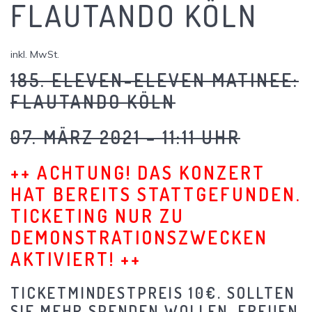
FLAUTANDO KÖLN
inkl. MwSt.
185. ELEVEN-ELEVEN MATINEE:
FLAUTANDO KÖLN
07. MÄRZ 2021 – 11:11 UHR
++ ACHTUNG! DAS KONZERT
HAT BEREITS STATTGEFUNDEN.
TICKETING NUR ZU
DEMONSTRATIONSZWECKEN
AKTIVIERT! ++
TICKETMINDESTPREIS 10€. SOLLTEN
SIE MEHR SPENDEN WOLLEN, FREUEN