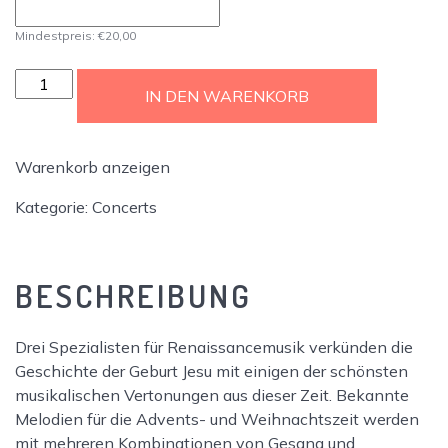
Mindestpreis:
€
20,00
Gaudium
IN DEN WARENKORB
magnum
-
Live
Warenkorb anzeigen
vor
Ort
Kategorie:
Concerts
Ticket
Menge
BESCHREIBUNG
Drei Spezialisten für Renaissancemusik verkünden die
Geschichte der Geburt Jesu mit einigen der schönsten
musikalischen Vertonungen aus dieser Zeit. Bekannte
Melodien für die Advents- und Weihnachtszeit werden
mit mehreren Kombinationen von Gesang und