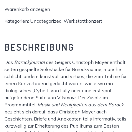
vor
Warenkorb anzeigen
Ort
Ticket
Kategorien:
Uncategorized
,
Werkstattkonzert
Menge
BESCHREIBUNG
Das
BarockJournal
des Geigers Christoph Mayer enthält
selten gespielte Solostücke für Barockvioline, manche
schlicht, andere kunstvoll und virtuos, die zum Teil nie für
einen Konzertabend gedacht waren, wie etwa ein
dialogisches „Cybell“ von Lully oder eine erst spät
aufgefundene Suite von Vilsmayr. Der Zusatz im
Programmtitel:
Musik und Neuigkeiten aus dem Barock
bezieht sich darauf, dass Christoph Mayer auch
Geschichten, Briefe und Anekdoten teils informativ, teils
kurzweilig zur Erheiterung des Publikums zum Besten