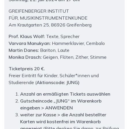
GREIFENBERGER INSTITUT
FÜR, MUSIKINSTRUMENTENKUNDE
Am Krautgarten 25, 86926 Greifenberg
Prof. Klaus Wolf:
Texte, Sprecher
Varvara Manukyan:
Hammerklavier, Cembalo
Martin Danes:
Bariton, Laute
Monika Drasch:
Geigen, Flöten, Zither, Stimme
Ticketpreis 20 €.
Freier Eintritt für Kinder, Schüler*innen und
Studierende (
Aktionscode:
JUNG
)
Anzahl an ermäßigten Tickets auswählen
Gutscheincode „JUNG“ im Warenkorb
eingeben > ANWENDEN
weiter zur Kasse > die Anzahl bestellter
Karten wird kostenfrei im Warenkorb
angezeigt
(Bitte denken Sie daran, zur Prüfung