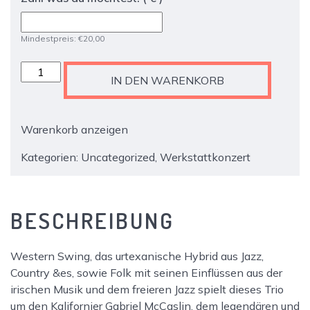
Mindestpreis:
€
20,00
The
IN DEN WARENKORB
Country
Side
Of
Warenkorb anzeigen
Jazz
-
Kategorien:
Uncategorized
,
Werkstattkonzert
Live
vor
Ort
BESCHREIBUNG
Ticket
Menge
Western Swing, das urtexanische Hybrid aus Jazz,
Country &es, sowie Folk mit seinen Einflüssen aus der
irischen Musik und dem freieren Jazz spielt dieses Trio
um den Kalifornier Gabriel McCaslin, dem legendären und