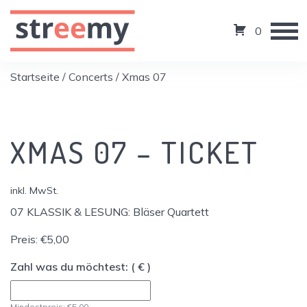
0
Startseite
/
Concerts
/ Xmas 07
XMAS 07 – TICKET
inkl. MwSt.
07 KLASSIK & LESUNG: Bläser Quartett
Preis:
€
5,00
Zahl was du möchtest:
( € )
Mindestpreis:
€
5,00