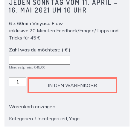
JEDEN SONNTAG VOM 11. APRIL –
16. MAI 2021 UM 10 UHR
6 x 60min Vinyasa Flow
inklusive 20 Minuten Feedback/Fragen/Tipps und
Tricks für 45 €
Zahl was du möchtest:
( € )
Mindestpreis:
€
45,00
Ticket:
IN DEN WARENKORB
Yoga
Vinyasa
Flow
Warenkorb anzeigen
Workshop
Menge
Kategorien:
Uncategorized
,
Yoga