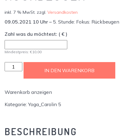
inkl. 7 % MwSt.
zzgl.
Versandkosten
09.05.2021 10 Uhr –
5. Stunde: Fokus: Rückbeugen
Zahl was du möchtest:
( € )
Mindestpreis:
€
10,00
Ticket
IN DEN WARENKORB
-
Yoga:
Vinyasa
Warenkorb anzeigen
Flow
mit
Kategorie:
Yoga_Carolin 5
Carolin
-
5.
BESCHREIBUNG
Stunde: