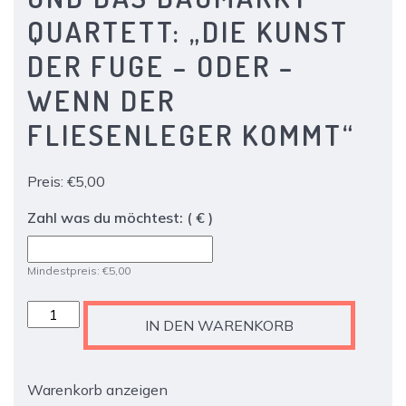
QUARTETT: „DIE KUNST
DER FUGE – ODER –
WENN DER
FLIESENLEGER KOMMT“
Preis:
€
5,00
Zahl was du möchtest:
( € )
Mindestpreis:
€
5,00
Xmas
IN DEN WARENKORB
02
-
Ticket
Warenkorb anzeigen
Menge