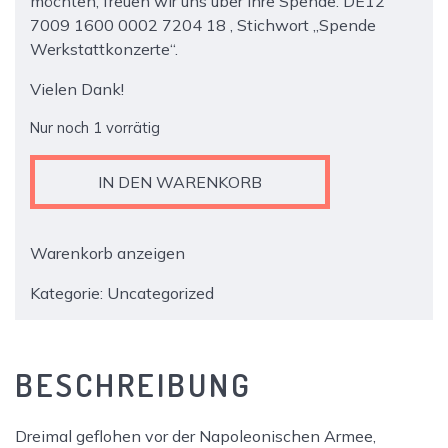
möchten, freuen wir uns über Ihre Spende: DE12
7009 1600 0002 7204 18 , Stichwort „Spende
Werkstattkonzerte“.
Vielen Dank!
Nur noch 1 vorrätig
WERKSTATTKONZERT
IN DEN WARENKORB
NR.
10
Menge
Warenkorb anzeigen
Kategorie:
Uncategorized
BESCHREIBUNG
Dreimal geflohen vor der Napoleonischen Armee,