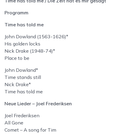
Time has told me / Die Zeit hat es mir gesagt
Programm
Time has told me
John Dowland (1563-1626)*
His golden locks
Nick Drake (1948-74)*
Place to be
John Dowland*
Time stands still
Nick Drake*
Time has told me
Neue Lieder – Joel Frederiksen
Joel Frederiksen
All Gone
Comet – A song for Tim