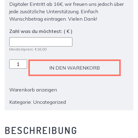
Digitaler Eintritt ab 16€, wir freuen uns jedoch über
jede zusätzliche Unterstützung. Einfach
Wunschbetrag eintragen. Vielen Dank!
Zahl was du möchtest:
( € )
Mindestpreis:
€
16,00
TX5939:
IN DEN WARENKORB
Greifenberger
Werkstattkonzert:
Joel
Warenkorb anzeigen
Frederiksen
&
Kategorie:
Uncategorized
Ensemble
Phoenix
Munich
BESCHREIBUNG
Time
has