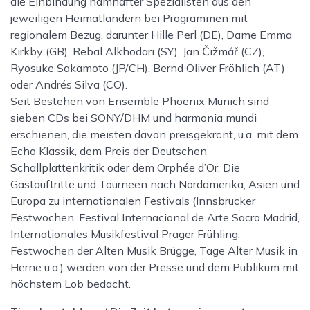
die Einbindung namhafter Spezialisten aus den
jeweiligen Heimatländern bei Programmen mit
regionalem Bezug, darunter Hille Perl (DE), Dame Emma
Kirkby (GB), Rebal Alkhodari (SY), Jan Čižmář (CZ),
Ryosuke Sakamoto (JP/CH), Bernd Oliver Fröhlich (AT)
oder Andrés Silva (CO).
Seit Bestehen von Ensemble Phoenix Munich sind
sieben CDs bei SONY/DHM und harmonia mundi
erschienen, die meisten davon preisgekrönt, u.a. mit dem
Echo Klassik, dem Preis der Deutschen
Schallplattenkritik oder dem Orphée d’Or. Die
Gastauftritte und Tourneen nach Nordamerika, Asien und
Europa zu internationalen Festivals (Innsbrucker
Festwochen, Festival Internacional de Arte Sacro Madrid,
Internationales Musikfestival Prager Frühling,
Festwochen der Alten Musik Brügge, Tage Alter Musik in
Herne u.a.) werden von der Presse und dem Publikum mit
höchstem Lob bedacht.