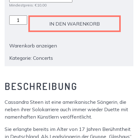
Mindestpreis:
€
10,00
TX4828
IN DEN WARENKORB
-
Hoftheater
|
Warenkorb anzeigen
Feierabendkonzert:
Cassandra
Kategorie:
Concerts
Steen
Menge
BESCHREIBUNG
Cassandra Steen ist eine amerikanische Sängerin, die
neben ihrer Solokarriere auch immer wieder Duette mit
namenhaften Künstlern veröffentlicht.
Sie erlangte bereits im Alter von 17 Jahren Berühmtheit
in Deutschland. Als Leadsängerin der Gruppe „Glashaus“