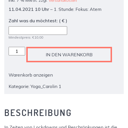
inkl. 7 % MwSt.
zzgl.
Versandkosten
11.04.2021 10 Uhr
– 1. Stunde: Fokus: Atem
Zahl was du möchtest:
( € )
Mindestpreis:
€
10,00
Ticket
IN DEN WARENKORB
-
Yoga:
Vinyasa
Warenkorb anzeigen
Flow
mit
Kategorie:
Yoga_Carolin 1
Carolin
-
1.
BESCHREIBUNG
Stunde:
Fokus:
Atem
In Zeiten von Lockdowns und Beschränkungen ist die