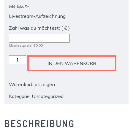
inkl. MwSt.
Livestream-Aufzeichnung
Zahl was du möchtest:
( € )
Mindestpreis:
€
0,00
Ticket
IN DEN WARENKORB
-
Menschen
machen
Warenkorb anzeigen
Mut:
Überlebt
Kategorie:
Uncategorized
die
Wirtschaft
den
BESCHREIBUNG
Lockdown?
Menge