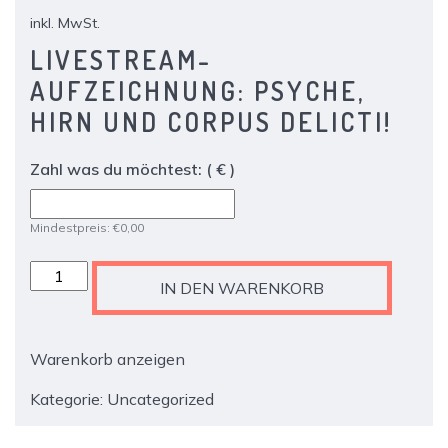
inkl. MwSt.
LIVESTREAM-
AUFZEICHNUNG: PSYCHE,
HIRN UND CORPUS DELICTI!
Zahl was du möchtest:
( € )
Mindestpreis:
€
0,00
Ticket
IN DEN WARENKORB
-
Menschen
machen
Warenkorb anzeigen
Mut:
Psyche,
Kategorie:
Uncategorized
Hirn
und