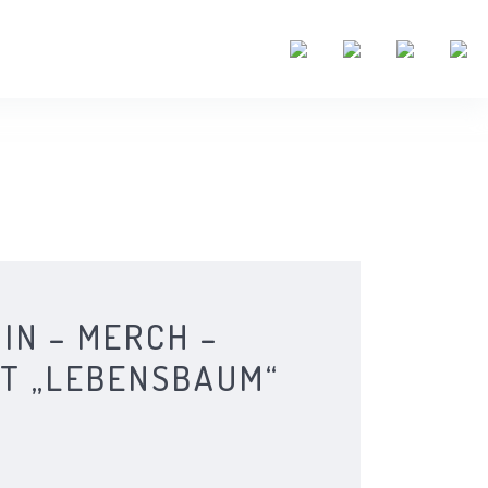
IN – MERCH –
T „LEBENSBAUM“
eller
s