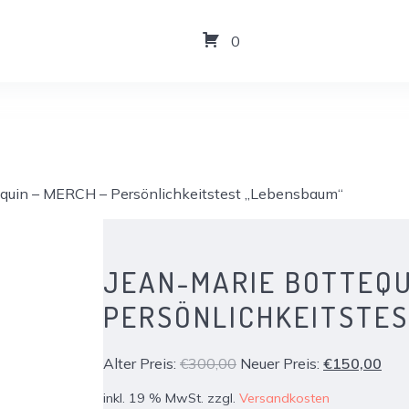
0
equin – MERCH – Persönlichkeitstest „Lebensbaum“
JEAN-MARIE BOTTEQU
PERSÖNLICHKEITSTES
Ursprünglicher
Aktu
Alter Preis:
€
300,00
Neuer Preis:
€
150,00
Preis
Prei
inkl. 19 % MwSt.
zzgl.
Versandkosten
war:
ist: