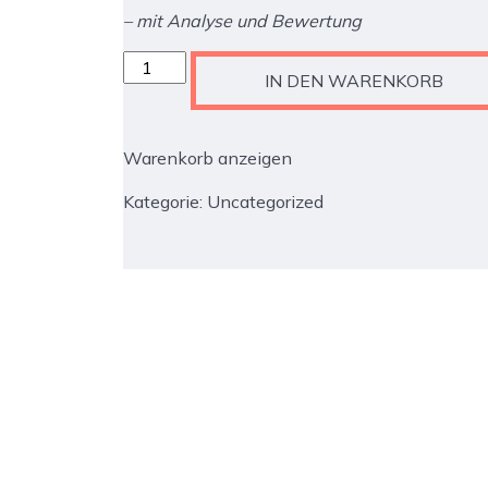
– mit Analyse und Bewertung
€300,00
€15
Jean-
IN DEN WARENKORB
Marie
Bottequin
-
Warenkorb anzeigen
MERCH
-
Kategorie:
Uncategorized
Persönlichkeitstest
"Lebensbaum"
Menge