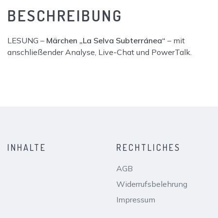
Selva
BESCHREIBUNG
Subterránea"
Menge
LESUNG –
Märchen „La Selva Subterránea“
– mit
anschließender Analyse, Live-Chat und PowerTalk.
INHALTE
RECHTLICHES
AGB
Widerrufsbelehrung
Impressum