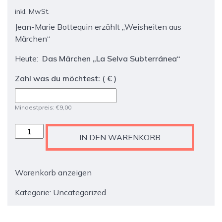
inkl. MwSt.
Jean-Marie Bottequin erzählt „Weisheiten aus
Märchen“
Heute:
Das Märchen „La Selva Subterránea“
Zahl was du möchtest:
( € )
Mindestpreis:
€
9,00
Jean-
IN DEN WARENKORB
Marie
Bottequin
-
Warenkorb anzeigen
TICKET
-
Kategorie:
Uncategorized
Märchen
"La