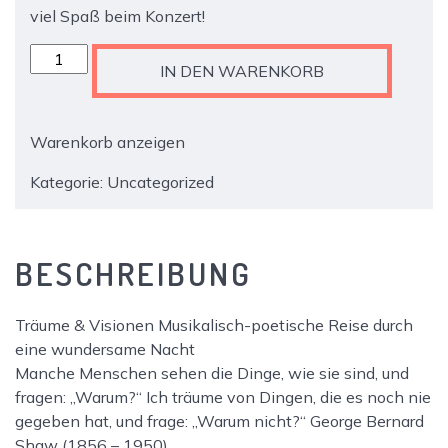
viel Spaß beim Konzert!
GIMK
IN DEN WARENKORB
Musik-
Festival
2025:
Warenkorb anzeigen
5.
Konzert
Kategorie:
Uncategorized
Menge
BESCHREIBUNG
Träume & Visionen Musikalisch-poetische Reise durch
eine wundersame Nacht
Manche Menschen sehen die Dinge, wie sie sind, und
fragen: „Warum?“ Ich träume von Dingen, die es noch nie
gegeben hat, und frage: „Warum nicht?“ George Bernard
Shaw (1856 – 1950)