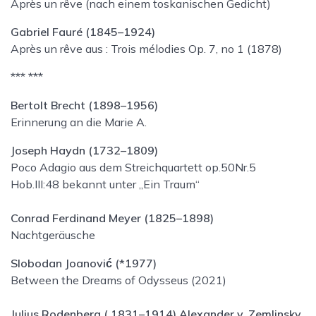
Après un rêve (nach einem toskanischen Gedicht)
Gabriel Fauré (1845–1924)
Après un rêve aus : Trois mélodies Op. 7, no 1 (1878)
*** ***
Bertolt Brecht (1898–1956)
Erinnerung an die Marie A.
Joseph Haydn (1732–1809)
Poco Adagio aus dem Streichquartett op.50Nr.5
Hob.III:48 bekannt unter „Ein Traum“
Conrad Ferdinand Meyer (1825–1898)
Nachtgeräusche
Slobodan Joanović (*1977)
Between the Dreams of Odysseus (2021)
Julius Rodenberg ( 1831–1914) Alexander v. Zemlinsky