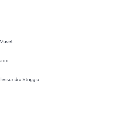
 Muset
rini
lessandro Striggio