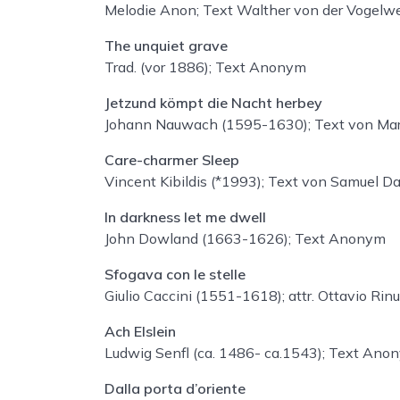
Melodie Anon; Text Walther von der Vogelwei
The unquiet grave
Trad. (vor 1886)
; Text Anonym
Jetzund kömpt die Nacht herbey
Johann Nauwach (1595-1630); Text von Mar
Care-charmer Sleep
Vincent Kibildis (*1993); Text von Samuel Da
In darkness let me dwell
John Dowland (1663-1626)
; Text Anonym
Sfogava con le stelle
Giulio Caccini (1551-1618); attr. Ottavio Rinu
Ach Elslein
Ludwig Senfl (ca. 1486- ca.1543)
; Text Ano
Dalla porta d’oriente