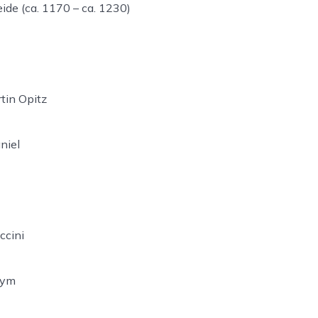
de (ca. 1170 – ca. 1230)
tin Opitz
niel
ccini
nym