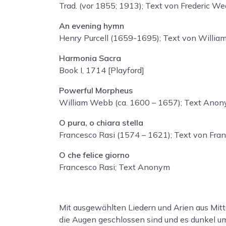
Trad. (vor 1855; 1913); Text von Frederic We
An evening hymn
Henry Purcell (1659-1695); Text von William 
Harmonia Sacra
Book I, 1714 [Playford]
Powerful Morpheus
William Webb (ca. 1600 – 1657)
; Text Ano
O pura, o chiara stella
Francesco Rasi (1574 – 1621); Text von Fra
O che felice giorno
Francesco Rasi; Text Anonym
Mit ausgewählten Liedern und Arien aus Mitt
die Augen geschlossen sind und es dunkel um 