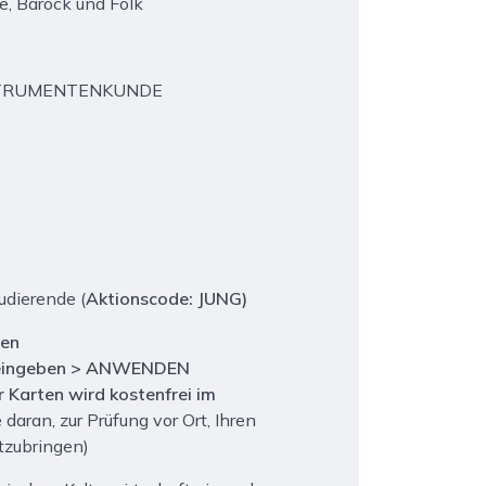
ce, Barock und Folk
NSTRUMENTENKUNDE
tudierende (
Aktionscode:
JUNG
)
len
 eingeben > ANWENDEN
r Karten wird kostenfrei im
 daran, zur Prüfung vor Ort, Ihren
tzubringen)