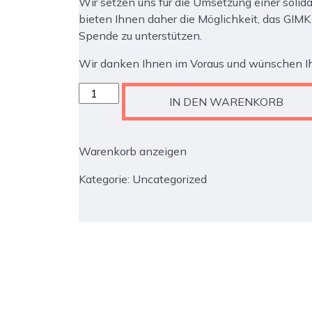
Wir setzen uns für die Umsetzung einer solida
bieten Ihnen daher die Möglichkeit, das GIMK 
Spende zu unterstützen.
Wir danken Ihnen im Voraus und wünschen Ih
GIMK
IN DEN WARENKORB
Musik-
Festival
2025:
Warenkorb anzeigen
1.
Konzert
Kategorie:
Uncategorized
Menge