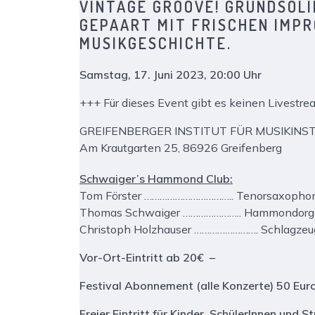
VINTAGE GROOVE! GRUNDSOLI
GEPAART MIT FRISCHEN IMPR
MUSIKGESCHICHTE.
Samstag, 17. Juni 2023, 20:00 Uhr
+++ Für dieses Event gibt es keinen Livestr
GREIFENBERGER INSTITUT FÜR MUSIKI
Am Krautgarten 25, 86926 Greifenberg
Schwaiger’s Hammond Club:
Tom Förster
……………………………..
Tenorsaxopho
Thomas Schwaiger
………………….. Hammondorg
Christoph Holzhauser
……………………. Schlagzeu
Vor-Ort-Eintritt ab 20€ –
Festival Abonnement (alle Konzerte) 50 Eur
Freier Eintritt für Kinder, SchülerInnen und