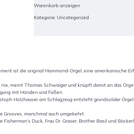
2023:
Warenkorb anzeigen
Konzert
Nr.
Kategorie:
Uncategorized
4.
Menge
trument ist die original Hammond-Orgel, eine amerikanische 
t nix, meint
Thomas Schwaiger
und knüpft damit an das Orgel
tigung mit Händen und Füßen.
stoph Holzhauser
am
Schlagzeug
entsteht grundsolider Orgel
ge Grooves
, manchmal auch umgekehrt.
ie
Fisherman’s
Duck,
Frau Dr. Graser
,
Brother Basil und Bäckerl