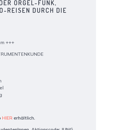
DER ORGEL-FUNK,
O-REISEN DURCH DIE
eam +++
NSTRUMENTENKUNDE
n
el
g
o
HIER
erhältlich.
 StudentenInnen. Aktionscode: JUNG