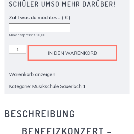
SCHÜLER UMSO MEHR DARÜBER!
Zahl was du möchtest:
( € )
Mindestpreis:
€
10,00
Ticket
IN DEN WARENKORB
-
2.
Benefizkonzert
Warenkorb anzeigen
-
SchülerInnen
Kategorie:
Musikschule Sauerlach 1
spielen
für
die
BESCHREIBUNG
Musikschule
Menge
BENEFIZKONZERT –