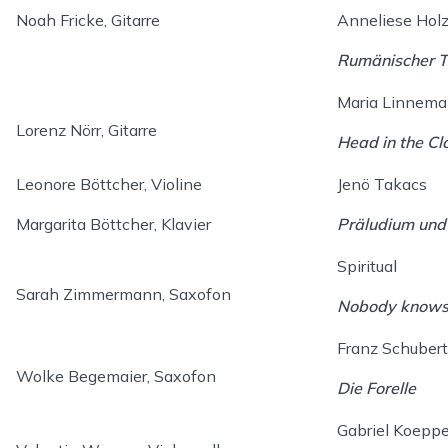
Noah Fricke, Gitarre
Anneliese Holz
Rumänischer 
Maria Linnem
Lorenz Nörr, Gitarre
Head in the Cl
Leonore Böttcher, Violine
Jenö Takacs
Margarita Böttcher, Klavier
Präludium und 
Spiritual
Sarah Zimmermann, Saxofon
Nobody knows, 
Franz Schubert
Wolke Begemaier, Saxofon
Die Forelle
Gabriel Koepp